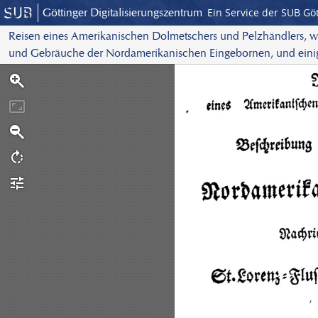
Göttinger Digitalisierungszentrum
Ein Service der SUB Gö
Reisen eines Amerikanischen Dolmetschers und Pelzhändlers, we
und Gebräuche der Nordamerikanischen Eingebornen, und eini
S
St. Lorenz-Flusse, dem S
c
a
n