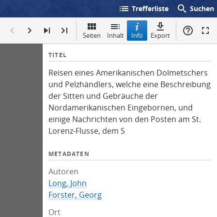
list
search
Trefferliste
Suchen
Seiten
Inhalt
Info
Export
I
TITEL
n
Reisen eines Amerikanischen Dolmetschers
f
und Pelzhändlers, welche eine Beschreibung
o
der Sitten und Gebräuche der
Nordamerikanischen Eingebornen, und
einige Nachrichten von den Posten am St.
Lorenz-Flusse, dem S
METADATEN
Autoren
Long, John
Forster, Georg
Ort