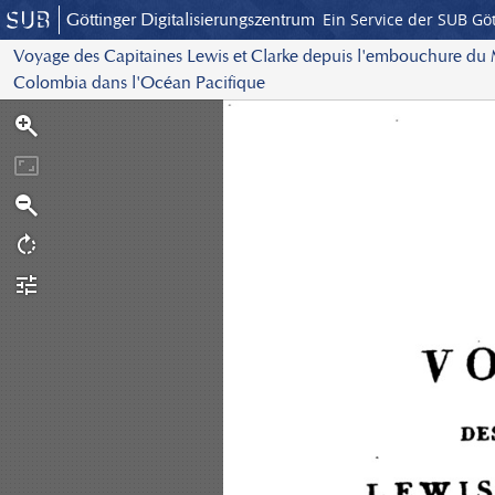
Göttinger Digitalisierungszentrum
Ein Service der SUB Gö
Voyage des Capitaines Lewis et Clarke depuis l'embouchure du Mi
Colombia dans l'Océan Pacifique
S
c
a
n