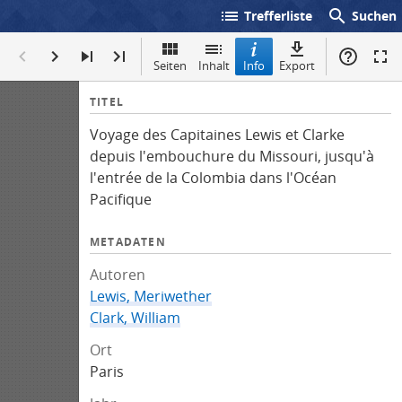
list
search
Trefferliste
Suchen
Seiten
Inhalt
Info
Export
I
TITEL
n
Voyage des Capitaines Lewis et Clarke
f
depuis l'embouchure du Missouri, jusqu'à
o
l'entrée de la Colombia dans l'Océan
Pacifique
METADATEN
Autoren
Lewis, Meriwether
Clark, William
Ort
Paris