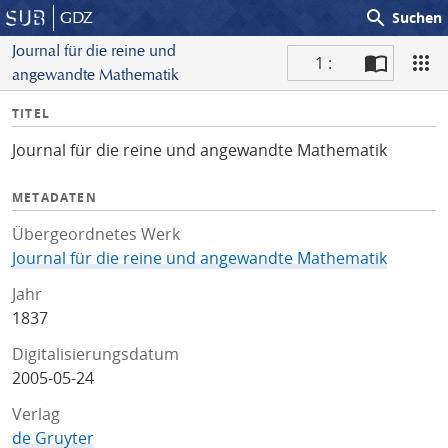
search
GDZ
Suchen
Journal für die reine und
1 :
angewandte Mathematik
S
I
TITEL
c
n
a
Journal für die reine und angewandte Mathematik
f
n
o
METADATEN
Übergeordnetes Werk
Journal für die reine und angewandte Mathematik
Jahr
1837
Digitalisierungsdatum
2005-05-24
Verlag
de Gruyter