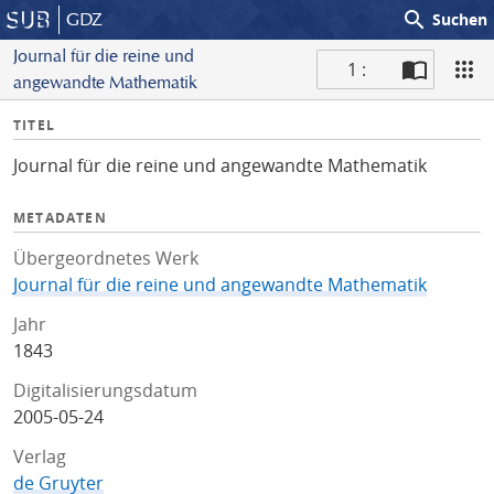
search
GDZ
Suchen
Journal für die reine und
1 :
angewandte Mathematik
S
I
TITEL
c
n
a
Journal für die reine und angewandte Mathematik
f
n
o
METADATEN
Übergeordnetes Werk
Journal für die reine und angewandte Mathematik
Jahr
1843
Digitalisierungsdatum
2005-05-24
Verlag
de Gruyter