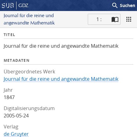
search
GDZ
Suchen
Journal für die reine und
1 :
angewandte Mathematik
S
I
TITEL
c
n
a
Journal für die reine und angewandte Mathematik
f
n
o
METADATEN
Übergeordnetes Werk
Journal für die reine und angewandte Mathematik
Jahr
1847
Digitalisierungsdatum
2005-05-24
Verlag
de Gruyter