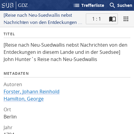
list
search
GDZ
Trefferliste
Suchen
[Reise nach Neu-Suedwallis nebst
1 : 1
Nachrichten von den Entdeckungen in
S
diesem Lande und in der Suedsee]
I
TITEL
c
John Hunter´s Reise nach Neu-
n
a
Suedwallis
[Reise nach Neu-Suedwallis nebst Nachrichten von den
f
n
Entdeckungen in diesem Lande und in der Suedsee]
o
John Hunter´s Reise nach Neu-Suedwallis
METADATEN
Autoren
Forster, Johann Reinhold
Hamilton, George
Ort
Berlin
Jahr