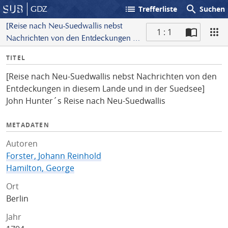
list
search
GDZ
Trefferliste
Suchen
[Reise nach Neu-Suedwallis nebst
1 : 1
Nachrichten von den Entdeckungen in
S
diesem Lande und in der Suedsee]
I
TITEL
c
John Hunter´s Reise nach Neu-
n
a
Suedwallis
[Reise nach Neu-Suedwallis nebst Nachrichten von den
f
n
Entdeckungen in diesem Lande und in der Suedsee]
o
John Hunter´s Reise nach Neu-Suedwallis
METADATEN
Autoren
Forster, Johann Reinhold
Hamilton, George
Ort
Berlin
Jahr