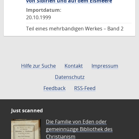
von Sibirien und auf dem Eismeere
Importdatum:
20.10.1999
Teil eines mehrbändigen Werkes – Band 2
Hilfe zur Suche
Kontakt
Impressum
Datenschutz
Feedback
RSS-Feed
Just scanned
Die Familie von Eden oder
gemeinnüzige Bibliothek des
Christianism