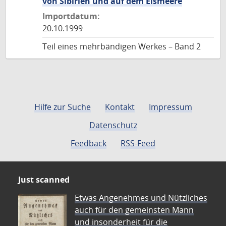
von Sibirien und auf dem Eismeere
Importdatum:
20.10.1999
Teil eines mehrbändigen Werkes – Band 2
Hilfe zur Suche
Kontakt
Impressum
Datenschutz
Feedback
RSS-Feed
Just scanned
Etwas Angenehmes und Nützliches
auch für den gemeinsten Mann
und insonderheit für die