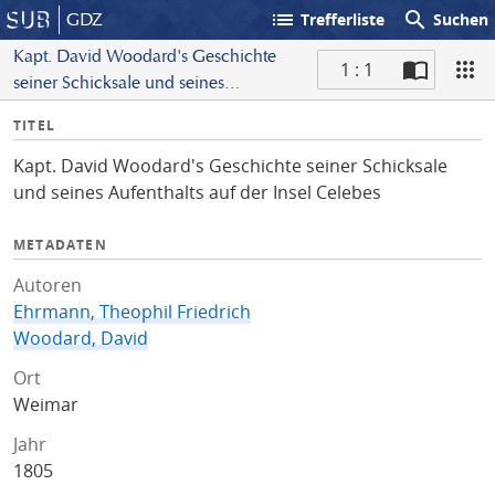
list
search
GDZ
Trefferliste
Suchen
Kapt. David Woodard's Geschichte
1 : 1
seiner Schicksale und seines
S
Aufenthalts auf der Insel Celebes
I
TITEL
c
n
a
Kapt. David Woodard's Geschichte seiner Schicksale
f
n
und seines Aufenthalts auf der Insel Celebes
o
METADATEN
Autoren
Ehrmann, Theophil Friedrich
Woodard, David
Ort
Weimar
Jahr
1805