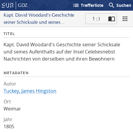
list
search
GDZ
Trefferliste
Suchen
Kapt. David Woodard's Geschichte
1 : I
seiner Schicksale und seines
S
Aufenthalts auf der Insel Celebesnebst
I
TITEL
c
Nachrichten von derselben und
n
a
ihren Bewohnern
Kapt. David Woodard's Geschichte seiner Schicksale
f
n
und seines Aufenthalts auf der Insel Celebesnebst
o
Nachrichten von derselben und ihren Bewohnern
METADATEN
Autor
Tuckey, James Hingston
Ort
Weimar
Jahr
1805