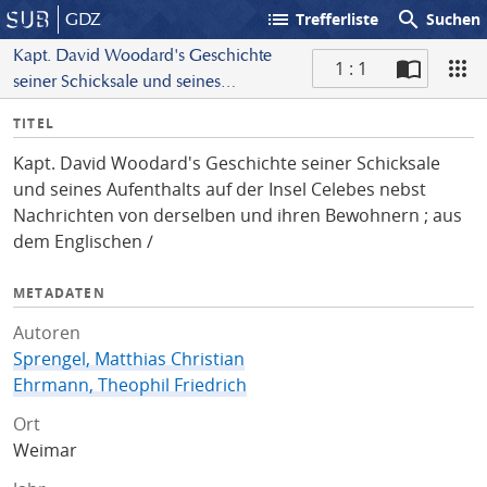
list
search
GDZ
Trefferliste
Suchen
Kapt. David Woodard's Geschichte
1 : 1
seiner Schicksale und seines
S
Aufenthalts auf der Insel Celebes nebst
I
TITEL
c
Nachrichten von derselben und ihren
n
a
Bewohnern ; aus dem Englischen /
Kapt. David Woodard's Geschichte seiner Schicksale
f
n
und seines Aufenthalts auf der Insel Celebes nebst
o
Nachrichten von derselben und ihren Bewohnern ; aus
dem Englischen /
METADATEN
Autoren
Sprengel, Matthias Christian
Ehrmann, Theophil Friedrich
Ort
Weimar