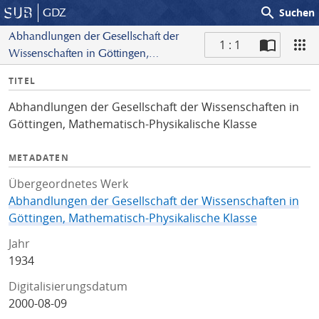
search
GDZ
Suchen
Abhandlungen der Gesellschaft der
1 : 1
Wissenschaften in Göttingen,
S
Mathematisch-Physikalische Klasse
I
TITEL
c
n
a
Abhandlungen der Gesellschaft der Wissenschaften in
f
n
Göttingen, Mathematisch-Physikalische Klasse
o
METADATEN
Übergeordnetes Werk
Abhandlungen der Gesellschaft der Wissenschaften in
Göttingen, Mathematisch-Physikalische Klasse
Jahr
1934
Digitalisierungsdatum
2000-08-09