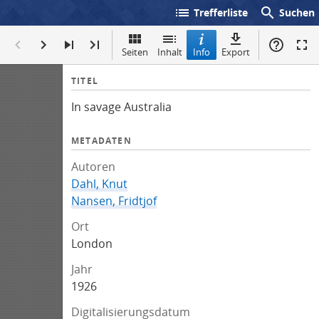
list
search
Trefferliste
Suchen
Seiten
Inhalt
Info
Export
I
TITEL
n
In savage Australia
f
o
METADATEN
Autoren
Dahl, Knut
Nansen, Fridtjof
Ort
London
Jahr
1926
Digitalisierungsdatum