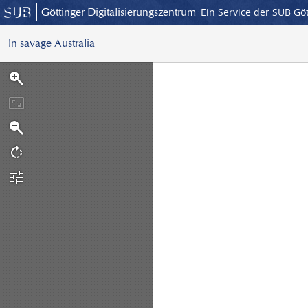
Göttinger Digitalisierungszentrum
Ein Service der SUB Gö
In savage Australia
S
c
a
n