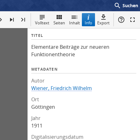
search
Suchen
Volltext
Seiten
Inhalt
Info
Export
I
TITEL
n
Elementare Beiträge zur neueren
f
Funktionentheorie
o
METADATEN
Autor
Wiener, Friedrich Wilhelm
Ort
Göttingen
Jahr
1911
Digitalisierungsdatum