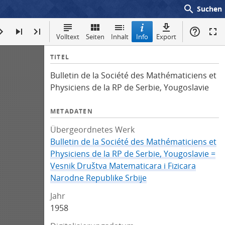
search
Suchen
Volltext
Seiten
Inhalt
Info
Export
I
TITEL
n
Bulletin de la Société des Mathématiciens et
f
Physiciens de la RP de Serbie, Yougoslavie
o
METADATEN
Übergeordnetes Werk
Bulletin de la Société des Mathématiciens et
Physiciens de la RP de Serbie, Yougoslavie =
Vesnik Društva Matematicara i Fizicara
Narodne Republike Srbije
Jahr
1958