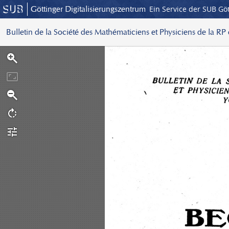
Göttinger Digitalisierungszentrum
Ein Service der SUB Gö
Bulletin de la Société des Mathématiciens et Physiciens de la RP
S
c
a
n