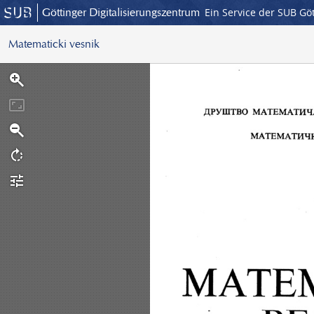
Göttinger Digitalisierungszentrum
Ein Service der SUB Gö
Matematicki vesnik
S
c
a
n