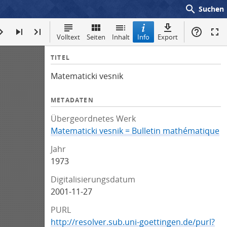
search
Suchen
Volltext
Seiten
Inhalt
Info
Export
I
TITEL
n
Matematicki vesnik
f
o
METADATEN
Übergeordnetes Werk
Matematicki vesnik = Bulletin mathématique
Jahr
1973
Digitalisierungsdatum
2001-11-27
PURL
http://resolver.sub.uni-goettingen.de/purl?