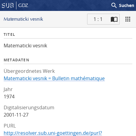
search
GDZ
Suchen
1 : 1
Matematicki vesnik
S
I
TITEL
c
n
a
Matematicki vesnik
f
n
o
METADATEN
Übergeordnetes Werk
Matematicki vesnik = Bulletin mathématique
Jahr
1974
Digitalisierungsdatum
2001-11-27
PURL
http://resolver.sub.uni-goettingen.de/purl?