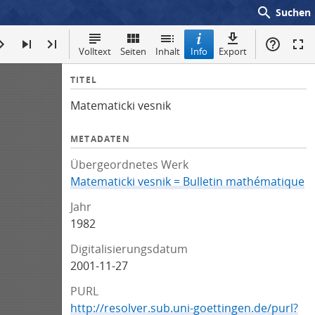
search
Suchen
Volltext
Seiten
Inhalt
Info
Export
I
TITEL
n
Matematicki vesnik
f
o
METADATEN
Übergeordnetes Werk
Matematicki vesnik = Bulletin mathématique
Jahr
1982
Digitalisierungsdatum
2001-11-27
PURL
http://resolver.sub.uni-goettingen.de/purl?