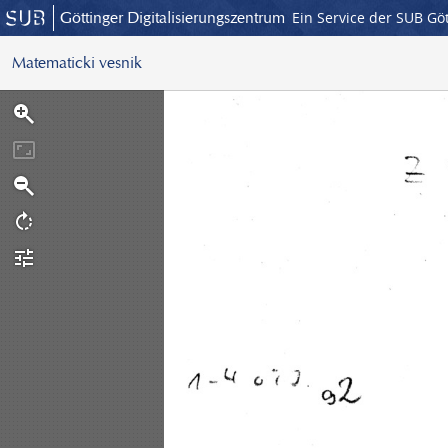
Göttinger Digitalisierungszentrum
Ein Service der SUB Gö
Matematicki vesnik
S
c
a
n