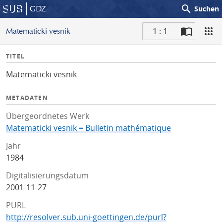
search
GDZ
Suchen
1 : 1
Matematicki vesnik
S
I
TITEL
c
n
a
Matematicki vesnik
f
n
o
METADATEN
Übergeordnetes Werk
Matematicki vesnik = Bulletin mathématique
Jahr
1984
Digitalisierungsdatum
2001-11-27
PURL
http://resolver.sub.uni-goettingen.de/purl?