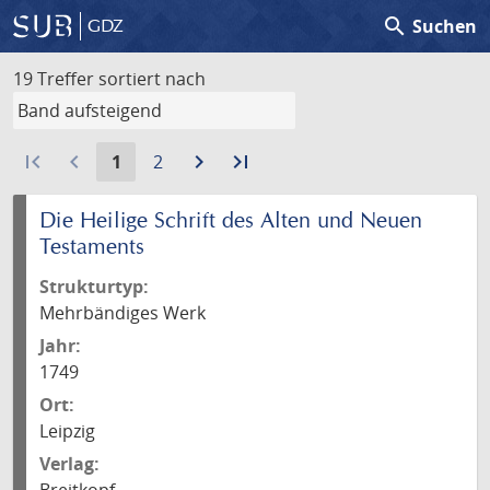
search
Suchen
GDZ
19 Treffer
sortiert nach
first_page
navigate_before
Aktuelle
Gehe
navigate_next
Zur
last_page
Zur
1
2
Seite:
zu
nächsten
letzten
Seite
Seite
Seite
Die Heilige Schrift des Alten und Neuen
Testaments
Strukturtyp:
Mehrbändiges Werk
Jahr:
1749
Ort:
Leipzig
Verlag: