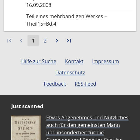
16.09.2008
Teil eines mehrbändigen Werkes –
Theil15=Bd.4
first_page
navigate_before
Aktuelle
Gehe
navigate_next
Zur
last_page
Zur
1
2
Seite:
zu
nächsten
letzten
Seite
Seite
Seite
Hilfe zur Suche
Kontakt
Impressum
Datenschutz
Feedback
RSS-Feed
Just scanned
Etwas Angenehmes und Nützliches
auch für den gemeinsten Mann
und insonderheit für die