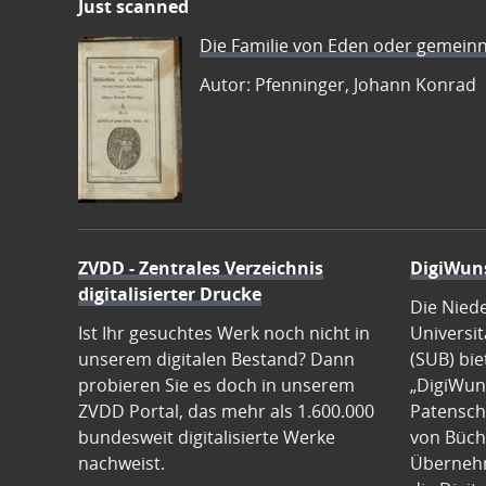
Just scanned
Die Familie von Eden oder gemeinn
Autor: Pfenninger, Johann Konrad
ZVDD - Zentrales Verzeichnis
DigiWun
digitalisierter Drucke
Die Nied
Ist Ihr gesuchtes Werk noch nicht in
Universit
unserem digitalen Bestand? Dann
(SUB) bie
probieren Sie es doch in unserem
„DigiWun
ZVDD Portal, das mehr als 1.600.000
Patenscha
bundesweit digitalisierte Werke
von Büch
nachweist.
Übernehm