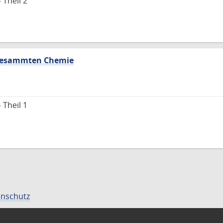
 Theil 2
 gesammten Chemie
 Theil 1
nschutz