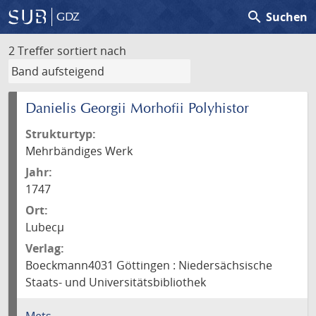
search
Suchen
GDZ
2 Treffer
sortiert nach
Danielis Georgii Morhofii Polyhistor
Strukturtyp:
Mehrbändiges Werk
Jahr:
1747
Ort:
Lubecµ
Verlag:
Boeckmann4031 Göttingen : Niedersächsische
Staats- und Universitätsbibliothek