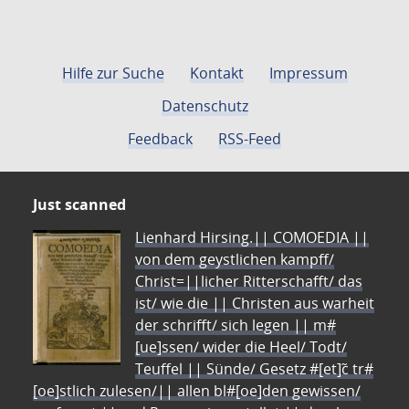
Hilfe zur Suche
Kontakt
Impressum
Datenschutz
Feedback
RSS-Feed
Just scanned
Lienhard Hirsing.|| COMOEDIA ||
von dem geystlichen kampff/
Christ=||licher Ritterschafft/ das
ist/ wie die || Christen aus warheit
der schrifft/ sich legen || m#
[ue]ssen/ wider die Heel/ Todt/
Teuffel || Sünde/ Gesetz #[et]c̃ tr#
[oe]stlich zulesen/|| allen bl#[oe]den gewissen/