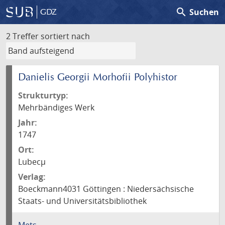
search
Suchen
GDZ
2 Treffer
sortiert nach
Danielis Georgii Morhofii Polyhistor
Strukturtyp:
Mehrbändiges Werk
Jahr:
1747
Ort:
Lubecµ
Verlag:
Boeckmann4031 Göttingen : Niedersächsische
Staats- und Universitätsbibliothek