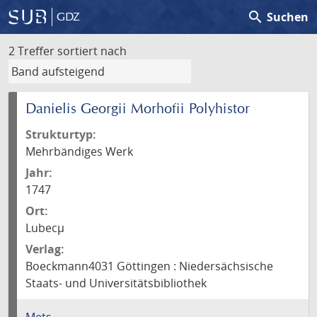
search
Suchen
GDZ
2 Treffer
sortiert nach
Danielis Georgii Morhofii Polyhistor
Strukturtyp:
Mehrbändiges Werk
Jahr:
1747
Ort:
Lubecµ
Verlag:
Boeckmann4031 Göttingen : Niedersächsische
Staats- und Universitätsbibliothek