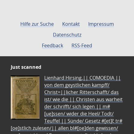
Hilfe zur Suche
Kontakt
Impressum
Datenschutz
Feedback
RSS-Feed
Just scanned
Lienhard Hirsing.|| COMOEDIA ||
von dem geystlichen kampff/
Christ=||licher Ritterschafft/ das
ist/ wie die || Christen aus warheit
der schrifft/ sich legen || m#
[ue]ssen/ wider die Heel/ Todt/
Teuffel || Sünde/ Gesetz #[et]c̃ tr#
[oe]stlich zulesen/|| allen bl#[oe]den gewissen/