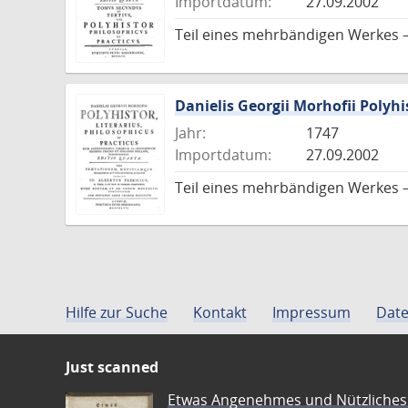
Importdatum:
27.09.2002
Teil eines mehrbändigen Werkes –
Danielis Georgii Morhofii Polyhi
Jahr:
1747
Importdatum:
27.09.2002
Teil eines mehrbändigen Werkes –
Hilfe zur Suche
Kontakt
Impressum
Date
Just scanned
Etwas Angenehmes und Nützliches 