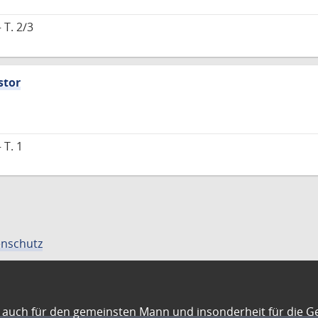
 T. 2/3
stor
 T. 1
nschutz
auch für den gemeinsten Mann und insonderheit für die G