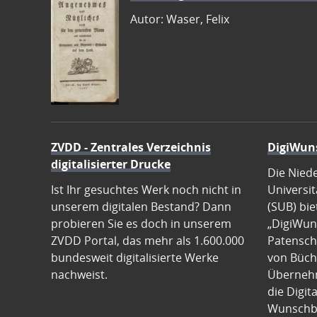
Autor: Waser, Felix
ZVDD - Zentrales Verzeichnis
DigiWun
digitalisierter Drucke
Die Nied
Ist Ihr gesuchtes Werk noch nicht in
Universit
unserem digitalen Bestand? Dann
(SUB) bie
probieren Sie es doch in unserem
„DigiWun
ZVDD Portal, das mehr als 1.600.000
Patenscha
bundesweit digitalisierte Werke
von Büch
nachweist.
Übernehm
die Digit
Wunschb