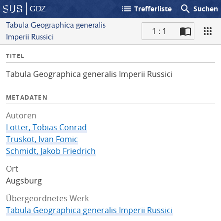
list
search
GDZ
Trefferliste
Suchen
Tabula Geographica generalis
1 : 1
Imperii Russici
S
I
TITEL
c
n
a
Tabula Geographica generalis Imperii Russici
f
n
o
METADATEN
Autoren
Lotter, Tobias Conrad
Truskot, Ivan Fomic
Schmidt, Jakob Friedrich
Ort
Augsburg
Übergeordnetes Werk
Tabula Geographica generalis Imperii Russici