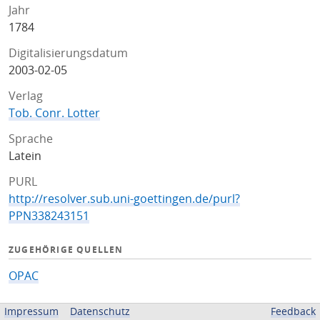
Jahr
1784
Digitalisierungsdatum
2003-02-05
Verlag
Tob. Conr. Lotter
Sprache
Latein
PURL
http://resolver.sub.uni-goettingen.de/purl?
PPN338243151
ZUGEHÖRIGE QUELLEN
OPAC
BEREITGESTELLT VON
Impressum
Datenschutz
Feedback