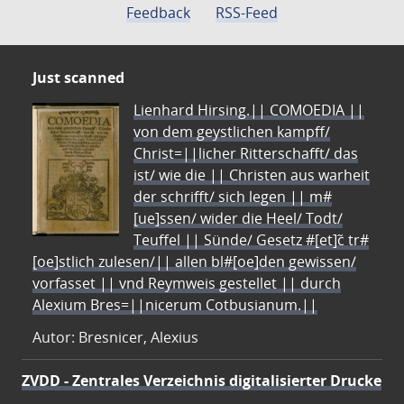
Feedback
RSS-Feed
Just scanned
Lienhard Hirsing.|| COMOEDIA ||
von dem geystlichen kampff/
Christ=||licher Ritterschafft/ das
ist/ wie die || Christen aus warheit
der schrifft/ sich legen || m#
[ue]ssen/ wider die Heel/ Todt/
Teuffel || Sünde/ Gesetz #[et]c̃ tr#
[oe]stlich zulesen/|| allen bl#[oe]den gewissen/
vorfasset || vnd Reymweis gestellet || durch
Alexium Bres=||nicerum Cotbusianum.||
Autor: Bresnicer, Alexius
ZVDD - Zentrales Verzeichnis digitalisierter Drucke