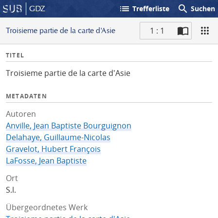
list
search
GDZ
Trefferliste
Suchen
1 : 1
Troisieme partie de la carte d'Asie
S
I
TITEL
c
n
a
Troisieme partie de la carte d'Asie
f
n
o
METADATEN
Autoren
Anville, Jean Baptiste Bourguignon
Delahaye, Guillaume-Nicolas
Gravelot, Hubert François
LaFosse, Jean Baptiste
Ort
S.l.
Übergeordnetes Werk