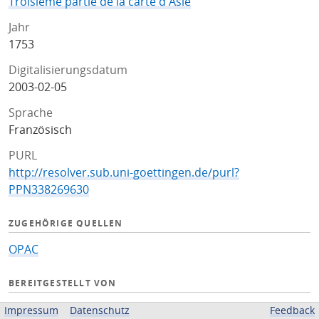
Troisieme partie de la carte d'Asie
Jahr
1753
Digitalisierungsdatum
2003-02-05
Sprache
Französisch
PURL
http://resolver.sub.uni-goettingen.de/purl?
PPN338269630
ZUGEHÖRIGE QUELLEN
OPAC
BEREITGESTELLT VON
Niedersächsische Staats- und Universitätsbibliothek
Impressum
Datenschutz
Feedback