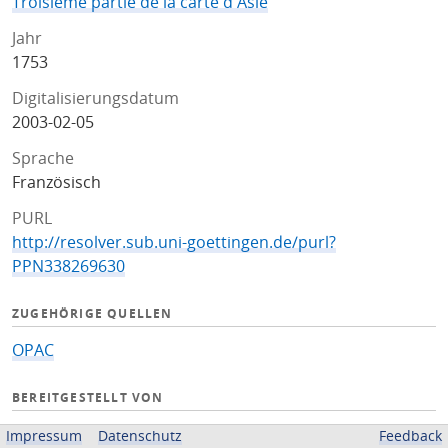
Troisieme partie de la carte d'Asie
Jahr
1753
Digitalisierungsdatum
2003-02-05
Sprache
Französisch
PURL
http://resolver.sub.uni-goettingen.de/purl?
PPN338269630
ZUGEHÖRIGE QUELLEN
OPAC
BEREITGESTELLT VON
Niedersächsische Staats- und Universitätsbibliothek
Impressum
Datenschutz
Feedback