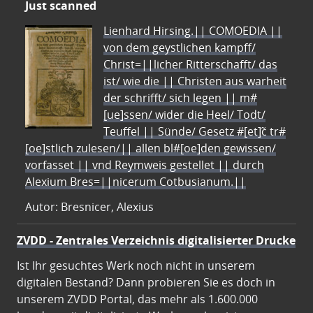
Just scanned
Lienhard Hirsing.|| COMOEDIA ||
von dem geystlichen kampff/
Christ=||licher Ritterschafft/ das
ist/ wie die || Christen aus warheit
der schrifft/ sich legen || m#
[ue]ssen/ wider die Heel/ Todt/
Teuffel || Sünde/ Gesetz #[et]c̃ tr#
[oe]stlich zulesen/|| allen bl#[oe]den gewissen/
vorfasset || vnd Reymweis gestellet || durch
Alexium Bres=||nicerum Cotbusianum.||
Autor: Bresnicer, Alexius
ZVDD - Zentrales Verzeichnis digitalisierter Drucke
Ist Ihr gesuchtes Werk noch nicht in unserem
digitalen Bestand? Dann probieren Sie es doch in
unserem ZVDD Portal, das mehr als 1.600.000