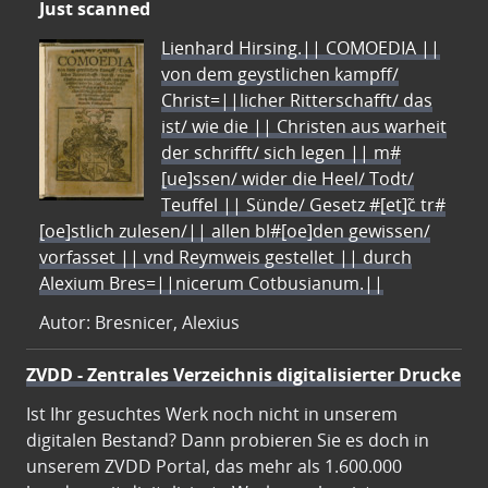
Just scanned
Lienhard Hirsing.|| COMOEDIA ||
von dem geystlichen kampff/
Christ=||licher Ritterschafft/ das
ist/ wie die || Christen aus warheit
der schrifft/ sich legen || m#
[ue]ssen/ wider die Heel/ Todt/
Teuffel || Sünde/ Gesetz #[et]c̃ tr#
[oe]stlich zulesen/|| allen bl#[oe]den gewissen/
vorfasset || vnd Reymweis gestellet || durch
Alexium Bres=||nicerum Cotbusianum.||
Autor: Bresnicer, Alexius
ZVDD - Zentrales Verzeichnis digitalisierter Drucke
Ist Ihr gesuchtes Werk noch nicht in unserem
digitalen Bestand? Dann probieren Sie es doch in
unserem ZVDD Portal, das mehr als 1.600.000