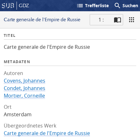
list
search
GDZ
Trefferliste
Suchen
1 :
Carte generale de l'Empire de Russie
S
I
TITEL
c
n
a
Carte generale de l'Empire de Russie
f
n
o
METADATEN
Autoren
Covens, Johannes
Condet, Johannes
Mortier, Corneille
Ort
Amsterdam
Übergeordnetes Werk
Carte generale de l'Empire de Russie