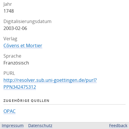
Jahr
1748
Digitalisierungsdatum
2003-02-06
Verlag
Cóvens et Mortier
Sprache
Französisch
PURL
http://resolver.sub.uni-goettingen.de/purl?
PPN342475312
ZUGEHÖRIGE QUELLEN
OPAC
BEREITGESTELLT VON
Impressum
Datenschutz
Feedback