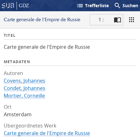
list
search
GDZ
Trefferliste
Suchen
1 :
Carte generale de l'Empire de Russie
S
I
TITEL
c
n
a
Carte generale de l'Empire de Russie
f
n
o
METADATEN
Autoren
Covens, Johannes
Condet, Johannes
Mortier, Corneille
Ort
Amsterdam
Übergeordnetes Werk
Carte generale de l'Empire de Russie