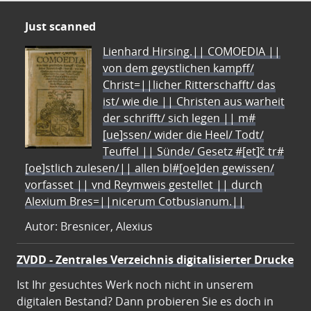
Just scanned
Lienhard Hirsing.|| COMOEDIA ||
von dem geystlichen kampff/
Christ=||licher Ritterschafft/ das
ist/ wie die || Christen aus warheit
der schrifft/ sich legen || m#
[ue]ssen/ wider die Heel/ Todt/
Teuffel || Sünde/ Gesetz #[et]c̃ tr#
[oe]stlich zulesen/|| allen bl#[oe]den gewissen/
vorfasset || vnd Reymweis gestellet || durch
Alexium Bres=||nicerum Cotbusianum.||
Autor: Bresnicer, Alexius
ZVDD - Zentrales Verzeichnis digitalisierter Drucke
Ist Ihr gesuchtes Werk noch nicht in unserem
digitalen Bestand? Dann probieren Sie es doch in