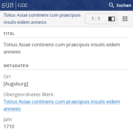
search
GDZ
Suchen
Totius Asiae continens cum praecipuis
1 : 1
insulis eidem annexis
S
I
TITEL
c
n
a
Totius Asiae continens cum praecipuis insulis eidem
f
n
annexis
o
METADATEN
Ort
[Augsburg]
Übergeordnetes Werk
Totius Asiae continens cum praecipuis insulis eidem
annexis
Jahr
1710