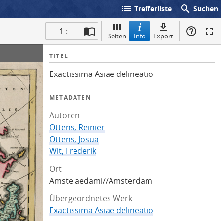
list
search
Trefferliste
Suchen
1 :
Seiten
Info
Export
I
TITEL
n
Exactissima Asiae delineatio
f
o
METADATEN
Autoren
Ottens, Reinier
Ottens, Josua
Wit, Frederik
Ort
Amstelaedami//Amsterdam
Übergeordnetes Werk
Exactissima Asiae delineatio