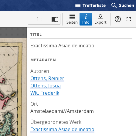
list
search
Trefferliste
Suchen
1 :
Seiten
Info
Export
I
TITEL
n
Exactissima Asiae delineatio
f
o
METADATEN
Autoren
Ottens, Reinier
Ottens, Josua
Wit, Frederik
Ort
Amstelaedami//Amsterdam
Übergeordnetes Werk
Exactissima Asiae delineatio