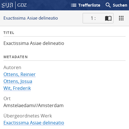
list
search
GDZ
Trefferliste
Suchen
1 :
Exactissima Asiae delineatio
S
I
TITEL
c
n
a
Exactissima Asiae delineatio
f
n
o
METADATEN
Autoren
Ottens, Reinier
Ottens, Josua
Wit, Frederik
Ort
Amstelaedami//Amsterdam
Übergeordnetes Werk
Exactissima Asiae delineatio