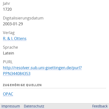
Jahr
1720
Digitalisierungsdatum
2003-01-29
Verlag
R. & I. Ottens
Sprache
Latein
PURL
http://resolver.sub.uni-goettingen.de/purl?
PPN344084353
ZUGEHÖRIGE QUELLEN
OPAC
BEREITGESTELLT VON
Impressum
Datenschutz
Feedback