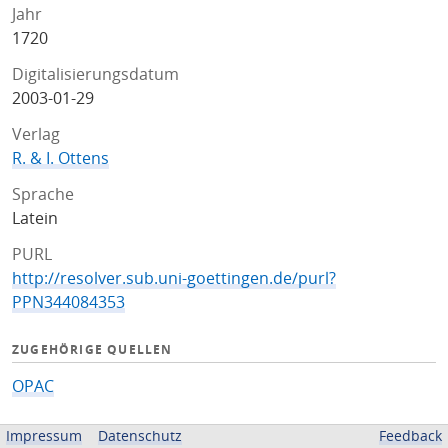
Jahr
1720
Digitalisierungsdatum
2003-01-29
Verlag
R. & I. Ottens
Sprache
Latein
PURL
http://resolver.sub.uni-goettingen.de/purl?
PPN344084353
ZUGEHÖRIGE QUELLEN
OPAC
BEREITGESTELLT VON
Impressum
Datenschutz
Feedback