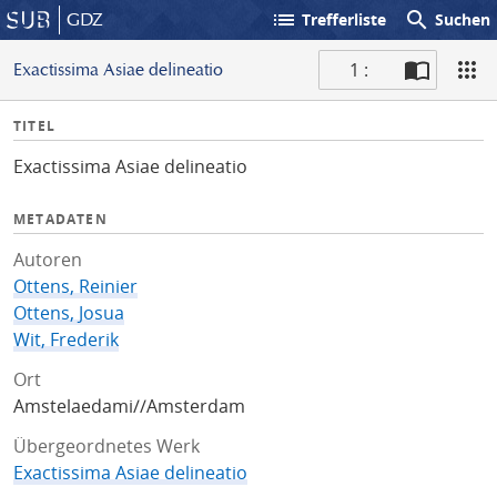
list
search
GDZ
Trefferliste
Suchen
1 :
Exactissima Asiae delineatio
S
I
TITEL
c
n
a
Exactissima Asiae delineatio
f
n
o
METADATEN
Autoren
Ottens, Reinier
Ottens, Josua
Wit, Frederik
Ort
Amstelaedami//Amsterdam
Übergeordnetes Werk
Exactissima Asiae delineatio