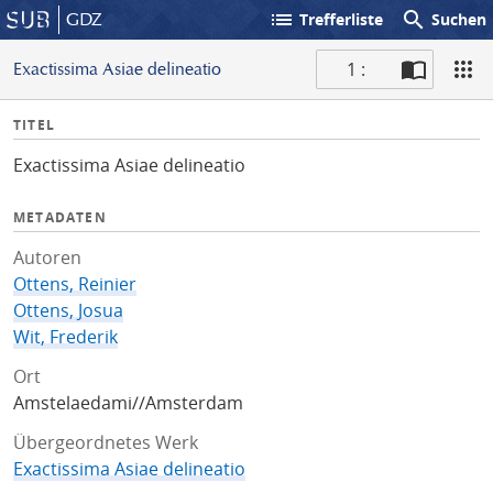
list
search
GDZ
Trefferliste
Suchen
1 :
Exactissima Asiae delineatio
S
I
TITEL
c
n
a
Exactissima Asiae delineatio
f
n
o
METADATEN
Autoren
Ottens, Reinier
Ottens, Josua
Wit, Frederik
Ort
Amstelaedami//Amsterdam
Übergeordnetes Werk
Exactissima Asiae delineatio