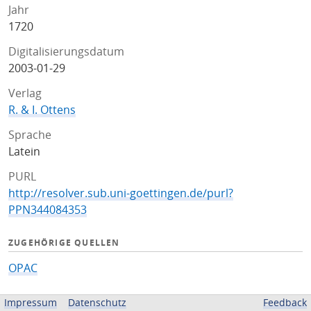
Jahr
1720
Digitalisierungsdatum
2003-01-29
Verlag
R. & I. Ottens
Sprache
Latein
PURL
http://resolver.sub.uni-goettingen.de/purl?
PPN344084353
ZUGEHÖRIGE QUELLEN
OPAC
BEREITGESTELLT VON
Impressum
Datenschutz
Feedback