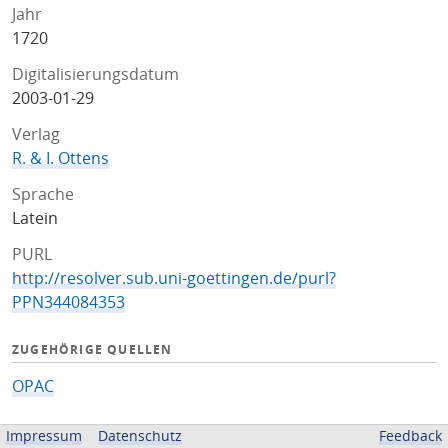
Jahr
1720
Digitalisierungsdatum
2003-01-29
Verlag
R. & I. Ottens
Sprache
Latein
PURL
http://resolver.sub.uni-goettingen.de/purl?
PPN344084353
ZUGEHÖRIGE QUELLEN
OPAC
BEREITGESTELLT VON
Impressum
Datenschutz
Feedback