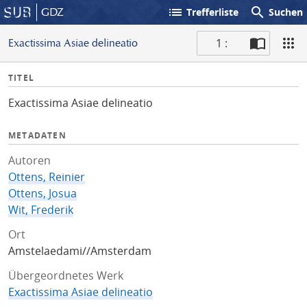
list
search
GDZ
Trefferliste
Suchen
1 :
Exactissima Asiae delineatio
S
I
TITEL
c
n
a
Exactissima Asiae delineatio
f
n
o
METADATEN
Autoren
Ottens, Reinier
Ottens, Josua
Wit, Frederik
Ort
Amstelaedami//Amsterdam
Übergeordnetes Werk
Exactissima Asiae delineatio