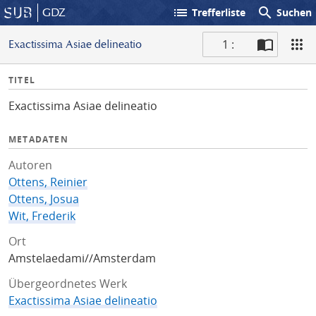
list
search
GDZ
Trefferliste
Suchen
1 :
Exactissima Asiae delineatio
S
I
TITEL
c
n
a
Exactissima Asiae delineatio
f
n
o
METADATEN
Autoren
Ottens, Reinier
Ottens, Josua
Wit, Frederik
Ort
Amstelaedami//Amsterdam
Übergeordnetes Werk
Exactissima Asiae delineatio