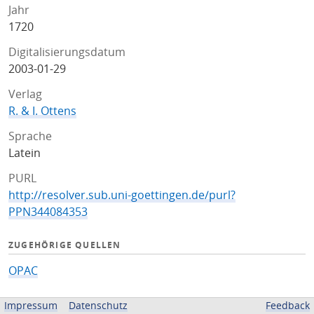
Jahr
1720
Digitalisierungsdatum
2003-01-29
Verlag
R. & I. Ottens
Sprache
Latein
PURL
http://resolver.sub.uni-goettingen.de/purl?
PPN344084353
ZUGEHÖRIGE QUELLEN
OPAC
BEREITGESTELLT VON
Impressum
Datenschutz
Feedback