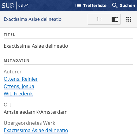
list
search
GDZ
Trefferliste
Suchen
1 :
Exactissima Asiae delineatio
S
I
TITEL
c
n
a
Exactissima Asiae delineatio
f
n
o
METADATEN
Autoren
Ottens, Reinier
Ottens, Josua
Wit, Frederik
Ort
Amstelaedami//Amsterdam
Übergeordnetes Werk
Exactissima Asiae delineatio