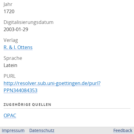
Jahr
1720
Digitalisierungsdatum
2003-01-29
Verlag
R. & I. Ottens
Sprache
Latein
PURL
http://resolver.sub.uni-goettingen.de/purl?
PPN344084353
ZUGEHÖRIGE QUELLEN
OPAC
BEREITGESTELLT VON
Impressum
Datenschutz
Feedback