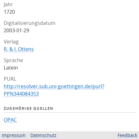
Jahr
1720
Digitalisierungsdatum
2003-01-29
Verlag
R. & I. Ottens
Sprache
Latein
PURL
http://resolver.sub.uni-goettingen.de/purl?
PPN344084353
ZUGEHÖRIGE QUELLEN
OPAC
BEREITGESTELLT VON
Impressum
Datenschutz
Feedback