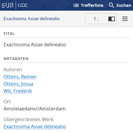
list
search
GDZ
Trefferliste
Suchen
1 :
Exactissima Asiae delineatio
S
I
TITEL
c
n
a
Exactissima Asiae delineatio
f
n
o
METADATEN
Autoren
Ottens, Reinier
Ottens, Josua
Wit, Frederik
Ort
Amstelaedami//Amsterdam
Übergeordnetes Werk
Exactissima Asiae delineatio