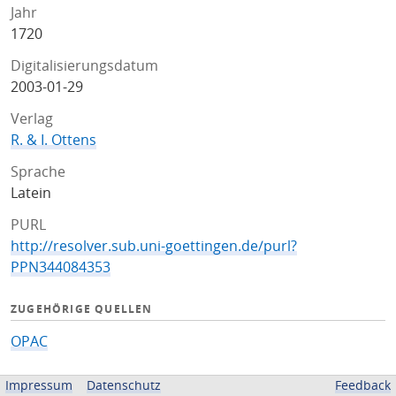
Jahr
1720
Digitalisierungsdatum
2003-01-29
Verlag
R. & I. Ottens
Sprache
Latein
PURL
http://resolver.sub.uni-goettingen.de/purl?
PPN344084353
ZUGEHÖRIGE QUELLEN
OPAC
BEREITGESTELLT VON
Impressum
Datenschutz
Feedback