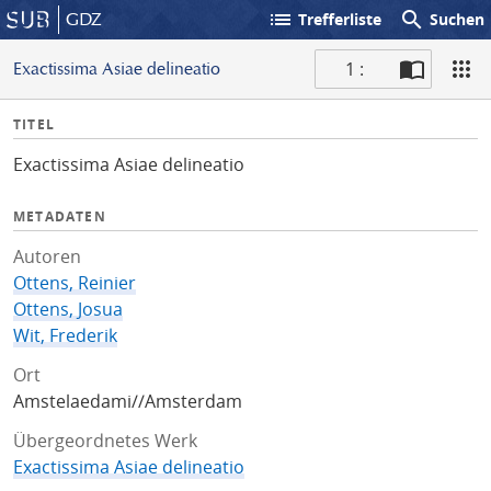
list
search
GDZ
Trefferliste
Suchen
1 :
Exactissima Asiae delineatio
S
I
TITEL
c
n
a
Exactissima Asiae delineatio
f
n
o
METADATEN
Autoren
Ottens, Reinier
Ottens, Josua
Wit, Frederik
Ort
Amstelaedami//Amsterdam
Übergeordnetes Werk
Exactissima Asiae delineatio