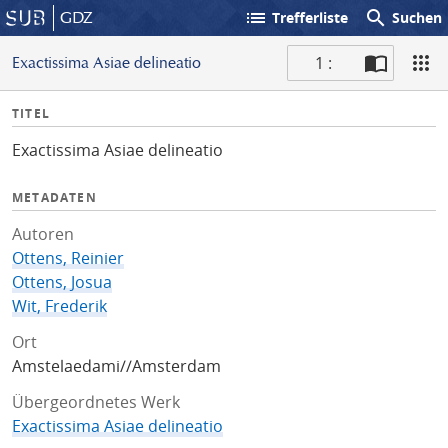
list
search
GDZ
Trefferliste
Suchen
1 :
Exactissima Asiae delineatio
S
I
TITEL
c
n
a
Exactissima Asiae delineatio
f
n
o
METADATEN
Autoren
Ottens, Reinier
Ottens, Josua
Wit, Frederik
Ort
Amstelaedami//Amsterdam
Übergeordnetes Werk
Exactissima Asiae delineatio