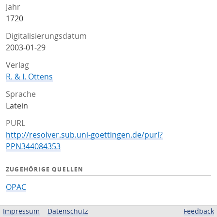
Jahr
1720
Digitalisierungsdatum
2003-01-29
Verlag
R. & I. Ottens
Sprache
Latein
PURL
http://resolver.sub.uni-goettingen.de/purl?
PPN344084353
ZUGEHÖRIGE QUELLEN
OPAC
BEREITGESTELLT VON
Impressum
Datenschutz
Feedback