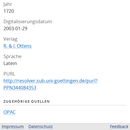
Jahr
1720
Digitalisierungsdatum
2003-01-29
Verlag
R. & I. Ottens
Sprache
Latein
PURL
http://resolver.sub.uni-goettingen.de/purl?
PPN344084353
ZUGEHÖRIGE QUELLEN
OPAC
BEREITGESTELLT VON
Impressum
Datenschutz
Feedback