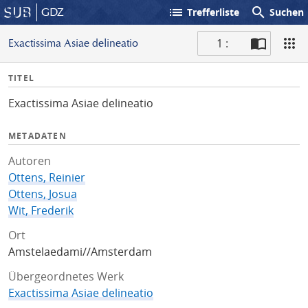
list
search
GDZ
Trefferliste
Suchen
1 :
Exactissima Asiae delineatio
S
I
TITEL
c
n
a
Exactissima Asiae delineatio
f
n
o
METADATEN
Autoren
Ottens, Reinier
Ottens, Josua
Wit, Frederik
Ort
Amstelaedami//Amsterdam
Übergeordnetes Werk
Exactissima Asiae delineatio