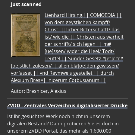
Just scanned
Lienhard Hirsing.|| COMOEDIA ||
von dem geystlichen kampff/
Christ=||licher Ritterschafft/ das
ist/ wie die || Christen aus warheit
der schrifft/ sich legen || m#
[ue]ssen/ wider die Heel/ Todt/
Teuffel || Sünde/ Gesetz #[et]c̃ tr#
[oe]stlich zulesen/|| allen bl#[oe]den gewissen/
vorfasset || vnd Reymweis gestellet || durch
Alexium Bres=||nicerum Cotbusianum.||
Autor: Bresnicer, Alexius
ZVDD - Zentrales Verzeichnis digitalisierter Drucke
Ist Ihr gesuchtes Werk noch nicht in unserem
digitalen Bestand? Dann probieren Sie es doch in
unserem ZVDD Portal, das mehr als 1.600.000