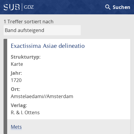
search
Suchen
GDZ
1 Treffer
sortiert nach
Exactissima Asiae delineatio
Strukturtyp:
Karte
Jahr:
1720
Ort:
Amstelaedami//Amsterdam
Verlag:
R. & I. Ottens
Mets