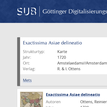
Göttinger Digitalisierun
Exactissima Asiae delineatio
Strukturtyp:
Karte
Jahr:
1720
Ort:
Amstelaedami//Amsterda
Verlag:
R. & I. Ottens
Mets
Exactissima Asiae delineatio
Autoren
Ottens, Reinier