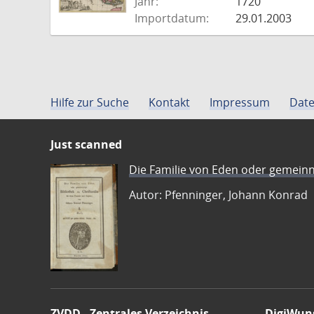
Jahr:
1720
Importdatum:
29.01.2003
Hilfe zur Suche
Kontakt
Impressum
Date
Just scanned
Die Familie von Eden oder gemeinn
Autor: Pfenninger, Johann Konrad
ZVDD - Zentrales Verzeichnis
DigiWun