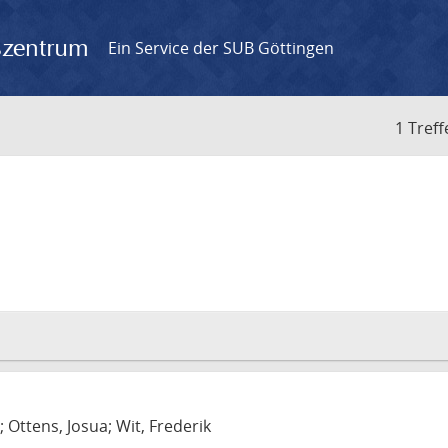
gszentrum
Ein Service der SUB Göttingen
1 Treff
m
; Ottens, Josua; Wit, Frederik